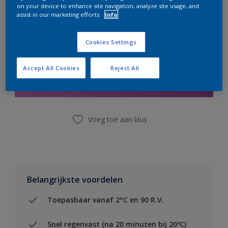
on your device to enhance site navigation, analyze site usage, and
assist in our marketing efforts.
Info
Cookies Settings
Boodschappenlijst
Accept All Cookies
Reject All
Vind een winkel
Voeg toe aan klus
Belangrijkste voordelen
Toepasbaar vanaf 2°C en 90 R.V.
Snel regenvast (na 20 minuten bij 20ºC)