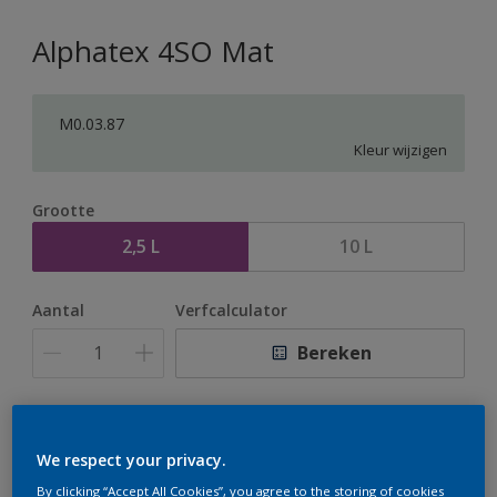
Alphatex 4SO Mat
M0.03.87
Kleur wijzigen
Grootte
2,5 L
10 L
Aantal
Verfcalculator
Bereken
Op dit moment is het niet mogelijk dit product online
te bestellen. Houd de website in de gaten, we werken
We respect your privacy.
er hard aan om de voorraad aan te vullen.
By clicking “Accept All Cookies”, you agree to the storing of cookies