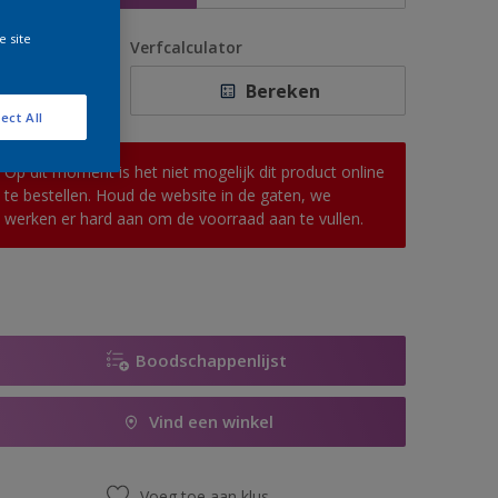
e site
antal
Verfcalculator
Bereken
ect All
Op dit moment is het niet mogelijk dit product online
te bestellen. Houd de website in de gaten, we
werken er hard aan om de voorraad aan te vullen.
Boodschappenlijst
Vind een winkel
Voeg toe aan klus