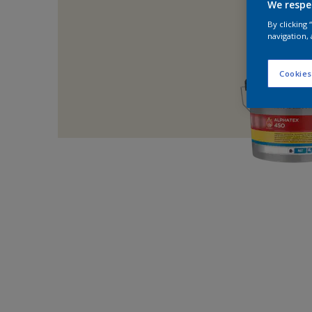
We respe
By clicking
navigation, 
Cookies