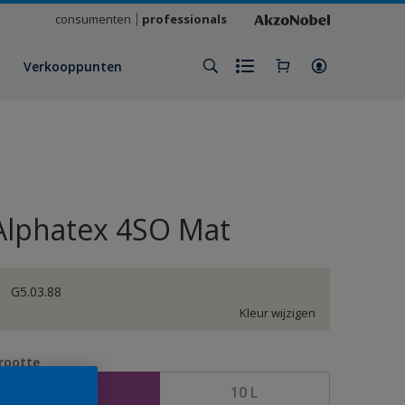
consumenten
professionals
Verkooppunten
Alphatex 4SO Mat
G5.03.88
Kleur wijzigen
rootte
2,5 L
10 L