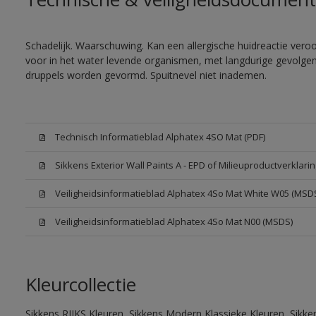
Schadelijk. Waarschuwing. Kan een allergische huidreactie veroor
voor in het water levende organismen, met langdurige gevolgen. 
druppels worden gevormd. Spuitnevel niet inademen.
Technisch Informatieblad Alphatex 4SO Mat (PDF)
Sikkens Exterior Wall Paints A - EPD of Milieuproductverklarin
Veiligheidsinformatieblad Alphatex 4So Mat White W05 (MSD
Veiligheidsinformatieblad Alphatex 4So Mat N00 (MSDS)
Kleurcollectie
Sikkens RIJKS Kleuren, Sikkens Modern Klassieke Kleuren, Sikke