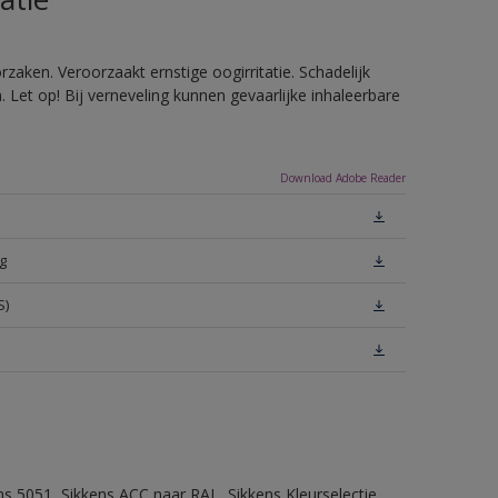
zaken. Veroorzaakt ernstige oogirritatie. Schadelijk
Let op! Bij verneveling kunnen gevaarlijke inhaleerbare
Download Adobe Reader
g
S)
ns 5051, Sikkens ACC naar RAL, Sikkens Kleurselectie