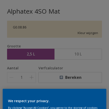
Alphatex 4SO Mat
G0.08.86
Kleur wijzigen
Grootte
2,5 L
10 L
Aantal
Verfcalculator
Bereken
Op dit moment is het niet mogelijk dit product online
te bestellen. Houd de website in de gaten, we werken
We respect your privacy.
er hard aan om de voorraad aan te vullen.
By clicking “Accept All Cookies”, you agree to the storing of cookies