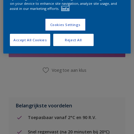
on your device to enhance site navigation, analyze site usage, and
assist in our marketing efforts.
Info
Cookies Settings
Boodschappenlijst
Accept All Cookies
Reject All
Vind een winkel
Voeg toe aan klus
Belangrijkste voordelen
Toepasbaar vanaf 2°C en 90 R.V.
Snel regenvast (na 20 minuten bij 20ºC)