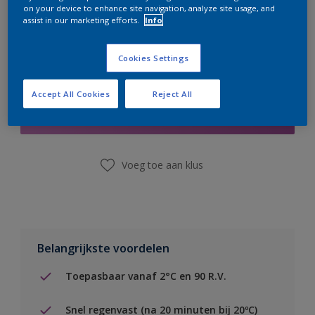
on your device to enhance site navigation, analyze site usage, and
assist in our marketing efforts.
Info
Cookies Settings
Boodschappenlijst
Accept All Cookies
Reject All
Vind een winkel
Voeg toe aan klus
Belangrijkste voordelen
Toepasbaar vanaf 2°C en 90 R.V.
Snel regenvast (na 20 minuten bij 20ºC)