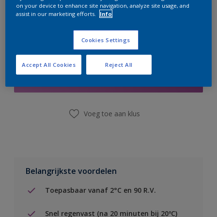
on your device to enhance site navigation, analyze site usage, and
assist in our marketing efforts.
Info
Cookies Settings
Boodschappenlijst
Accept All Cookies
Reject All
Vind een winkel
Voeg toe aan klus
Belangrijkste voordelen
Toepasbaar vanaf 2°C en 90 R.V.
Snel regenvast (na 20 minuten bij 20ºC)