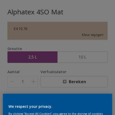
Alphatex 4SO Mat
E4.10.76
Kleur wijzigen
Grootte
2,5 L
10 L
Aantal
Verfcalculator
Bereken
Op dit moment is het niet mogelijk dit product online
te bestellen. Houd de website in de gaten, we werken
We respect your privacy.
er hard aan om de voorraad aan te vullen.
By clicking “Accept All Cookies”, you agree to the storing of cookies