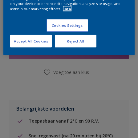
on your device to enhance site navigation, analyze site usage, and
assist in our marketing efforts.
Info
Cookies Settings
Boodschappenlijst
Accept All Cookies
Reject All
Vind een winkel
Voeg toe aan klus
Belangrijkste voordelen
Toepasbaar vanaf 2°C en 90 R.V.
Snel regenvast (na 20 minuten bij 20ºC)