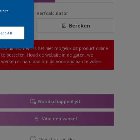
e site
antal
Verfcalculator
Bereken
ect All
Op dit moment is het niet mogelijk dit product online
te bestellen. Houd de website in de gaten, we
werken er hard aan om de voorraad aan te vullen.
Boodschappenlijst
Vind een winkel
Voeg toe aan klus