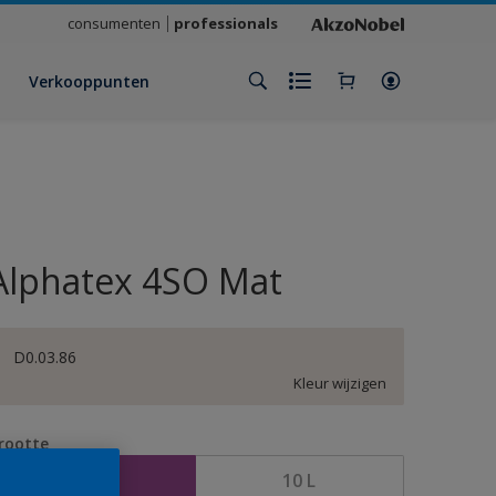
consumenten
professionals
Verkooppunten
Alphatex 4SO Mat
D0.03.86
Kleur wijzigen
rootte
2,5 L
10 L