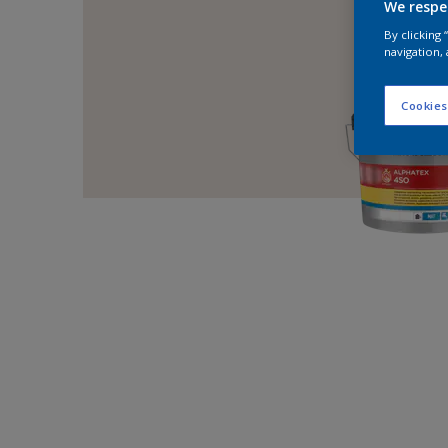
We respe
By clicking
navigation, 
Cookies