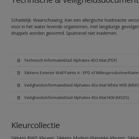
Schadelijk. Waarschuwing. Kan een allergische huidreactie veroor
voor in het water levende organismen, met langdurige gevolgen. 
druppels worden gevormd. Spuitnevel niet inademen.
Technisch Informatieblad Alphatex 4SO Mat (PDF)
Sikkens Exterior Wall Paints A - EPD of Milieuproductverklarin
Veiligheidsinformatieblad Alphatex 4So Mat White W05 (MSD
Veiligheidsinformatieblad Alphatex 4So Mat N00 (MSDS)
Kleurcollectie
Sikkens RIJKS Kleuren, Sikkens Modern Klassieke Kleuren, Sikke