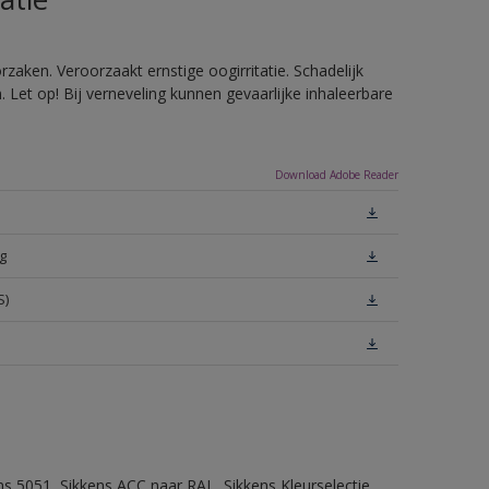
zaken. Veroorzaakt ernstige oogirritatie. Schadelijk
Let op! Bij verneveling kunnen gevaarlijke inhaleerbare
Download Adobe Reader
g
S)
ns 5051, Sikkens ACC naar RAL, Sikkens Kleurselectie