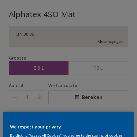
Alphatex 4SO Mat
BN.00.86
Kleur wijzigen
Grootte
2,5 L
10 L
Aantal
Verfcalculator
Bereken
Op dit moment is het niet mogelijk dit product online
te bestellen. Houd de website in de gaten, we werken
We respect your privacy.
er hard aan om de voorraad aan te vullen.
By clicking “Accept All Cookies”, you agree to the storing of cookies