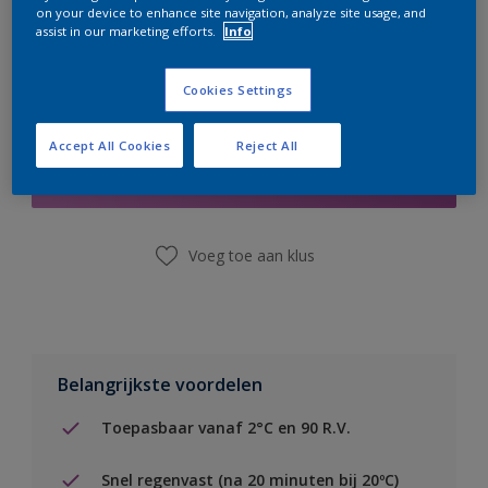
on your device to enhance site navigation, analyze site usage, and
assist in our marketing efforts.
Info
Cookies Settings
Boodschappenlijst
Accept All Cookies
Reject All
Vind een winkel
Voeg toe aan klus
Belangrijkste voordelen
Toepasbaar vanaf 2°C en 90 R.V.
Snel regenvast (na 20 minuten bij 20ºC)