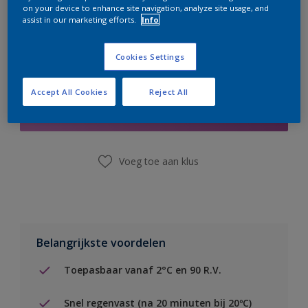
on your device to enhance site navigation, analyze site usage, and
assist in our marketing efforts.
Info
Cookies Settings
Boodschappenlijst
Accept All Cookies
Reject All
Vind een winkel
Voeg toe aan klus
Belangrijkste voordelen
Toepasbaar vanaf 2°C en 90 R.V.
Snel regenvast (na 20 minuten bij 20ºC)