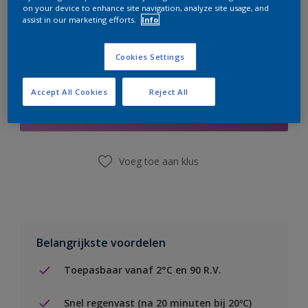
on your device to enhance site navigation, analyze site usage, and
assist in our marketing efforts.
Info
Cookies Settings
Boodschappenlijst
Accept All Cookies
Reject All
Vind een winkel
Voeg toe aan klus
Belangrijkste voordelen
Toepasbaar vanaf 2°C en 90 R.V.
Snel regenvast (na 20 minuten bij 20ºC)