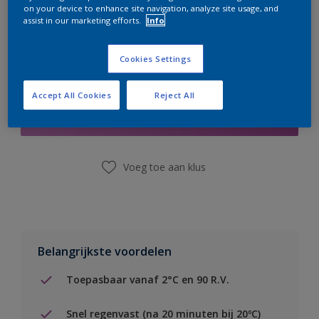
on your device to enhance site navigation, analyze site usage, and
assist in our marketing efforts.
Info
Cookies Settings
Boodschappenlijst
Accept All Cookies
Reject All
Vind een winkel
Voeg toe aan klus
Belangrijkste voordelen
Toepasbaar vanaf 2°C en 90 R.V.
Snel regenvast (na 20 minuten bij 20ºC)