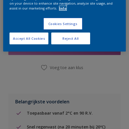
on your device to enhance site navigation, analyze site usage, and
assist in our marketing efforts.
Info
Cookies Settings
Boodschappenlijst
Accept All Cookies
Reject All
Vind een winkel
Voeg toe aan klus
Belangrijkste voordelen
Toepasbaar vanaf 2°C en 90 R.V.
Snel regenvast (na 20 minuten bij 20ºC)