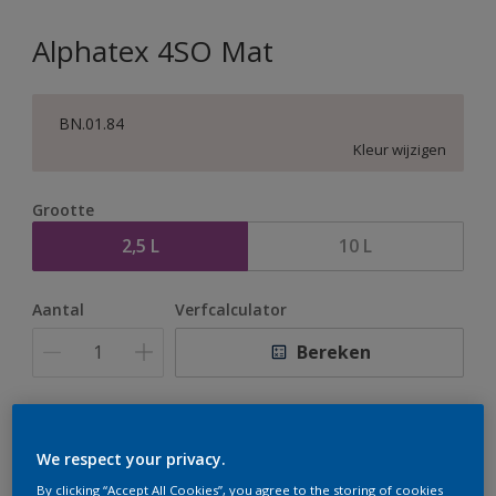
Alphatex 4SO Mat
BN.01.84
Kleur wijzigen
Grootte
2,5 L
10 L
Aantal
Verfcalculator
Bereken
Op dit moment is het niet mogelijk dit product online
te bestellen. Houd de website in de gaten, we werken
We respect your privacy.
er hard aan om de voorraad aan te vullen.
By clicking “Accept All Cookies”, you agree to the storing of cookies