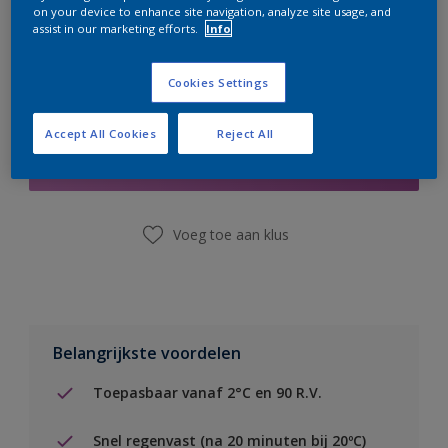
on your device to enhance site navigation, analyze site usage, and
assist in our marketing efforts.
Info
Cookies Settings
Boodschappenlijst
Accept All Cookies
Reject All
Vind een winkel
Voeg toe aan klus
Belangrijkste voordelen
Toepasbaar vanaf 2°C en 90 R.V.
Snel regenvast (na 20 minuten bij 20ºC)