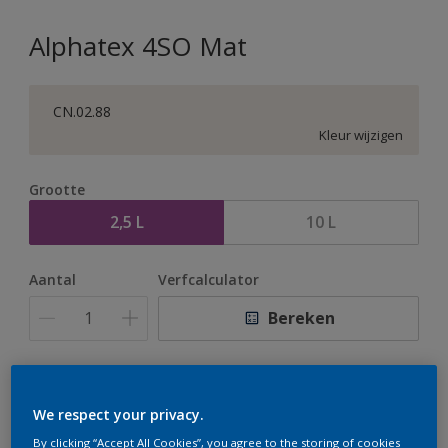
Alphatex 4SO Mat
CN.02.88
Kleur wijzigen
Grootte
2,5 L
10 L
Aantal
Verfcalculator
Bereken
Op dit moment is het niet mogelijk dit product online
te bestellen. Houd de website in de gaten, we werken
We respect your privacy.
er hard aan om de voorraad aan te vullen.
By clicking “Accept All Cookies”, you agree to the storing of cookies