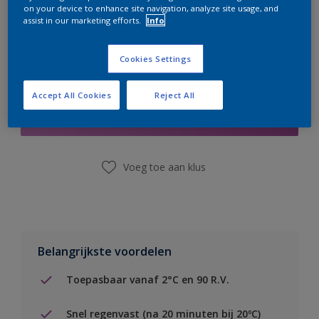
on your device to enhance site navigation, analyze site usage, and
assist in our marketing efforts.
Info
Cookies Settings
Boodschappenlijst
Accept All Cookies
Reject All
Vind een winkel
Voeg toe aan klus
Belangrijkste voordelen
Toepasbaar vanaf 2°C en 90 R.V.
Snel regenvast (na 20 minuten bij 20ºC)