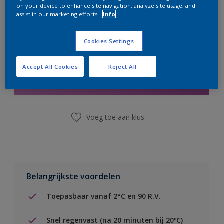
on your device to enhance site navigation, analyze site usage, and
assist in our marketing efforts.
Info
Cookies Settings
Boodschappenlijst
Accept All Cookies
Reject All
Vind een winkel
Voeg toe aan klus
Belangrijkste voordelen
Toepasbaar vanaf 2°C en 90 R.V.
Snel regenvast (na 20 minuten bij 20ºC)