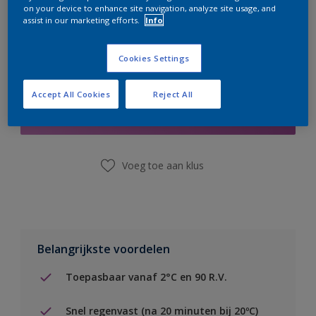
on your device to enhance site navigation, analyze site usage, and
assist in our marketing efforts.
Info
Cookies Settings
Boodschappenlijst
Accept All Cookies
Reject All
Vind een winkel
Voeg toe aan klus
Belangrijkste voordelen
Toepasbaar vanaf 2°C en 90 R.V.
Snel regenvast (na 20 minuten bij 20ºC)