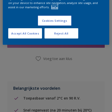
on your device to enhance site navigation, analyze site usage, and
assist in our marketing efforts.
Info
Cookies Settings
Boodschappenlijst
Accept All Cookies
Reject All
Vind een winkel
Voeg toe aan klus
Belangrijkste voordelen
Toepasbaar vanaf 2°C en 90 R.V.
Snel regenvast (na 20 minuten bij 20ºC)