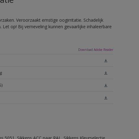
zaken. Veroorzaakt ernstige oogirritatie. Schadelijk
Let op! Bij verneveling kunnen gevaarlijke inhaleerbare
Download Adobe Reader
g
S)
ns 5051, Sikkens ACC naar RAL, Sikkens Kleurselectie