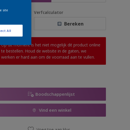
e site
antal
Verfcalculator
Bereken
ect All
Op dit moment is het niet mogelijk dit product online
te bestellen. Houd de website in de gaten, we
werken er hard aan om de voorraad aan te vullen.
Boodschappenlijst
Vind een winkel
Voeg toe aan klus