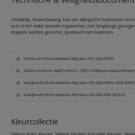
Schadelijk. Waarschuwing. Kan een allergische huidreactie veroor
voor in het water levende organismen, met langdurige gevolgen. 
druppels worden gevormd. Spuitnevel niet inademen.
Technisch Informatieblad Alphatex 4SO Mat (PDF)
Sikkens Exterior Wall Paints A - EPD of Milieuproductverklarin
Veiligheidsinformatieblad Alphatex 4So Mat White W05 (MSD
Veiligheidsinformatieblad Alphatex 4So Mat N00 (MSDS)
Kleurcollectie
Sikkens RIJKS Kleuren, Sikkens Modern Klassieke Kleuren, Sikke