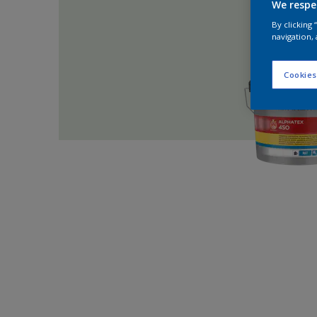
We respe
By clicking
navigation, 
Cookies