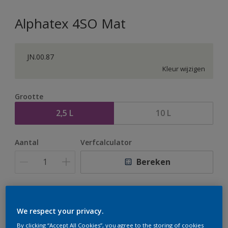
Alphatex 4SO Mat
JN.00.87
Kleur wijzigen
Grootte
2,5 L
10 L
Aantal
Verfcalculator
Bereken
Op dit moment is het niet mogelijk dit product online
te bestellen. Houd de website in de gaten, we werken
We respect your privacy.
er hard aan om de voorraad aan te vullen.
By clicking “Accept All Cookies”, you agree to the storing of cookies