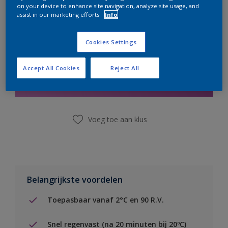
on your device to enhance site navigation, analyze site usage, and
assist in our marketing efforts.
Info
Cookies Settings
Boodschappenlijst
Accept All Cookies
Reject All
Vind een winkel
Voeg toe aan klus
Belangrijkste voordelen
Toepasbaar vanaf 2°C en 90 R.V.
Snel regenvast (na 20 minuten bij 20ºC)