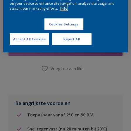
on your device to enhance site navigation, analyze site usage, and
assist in our marketing efforts.
Info
Cookies Settings
Boodschappenlijst
Accept All Cookies
Reject All
Vind een winkel
Voeg toe aan klus
Belangrijkste voordelen
Toepasbaar vanaf 2°C en 90 R.V.
Snel regenvast (na 20 minuten bij 20ºC)