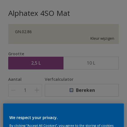
Alphatex 4SO Mat
GN.02.86
Kleur wijzigen
Grootte
2,5 L
10 L
Aantal
Verfcalculator
Bereken
Op dit moment is het niet mogelijk dit product online
te bestellen. Houd de website in de gaten, we werken
We respect your privacy.
er hard aan om de voorraad aan te vullen.
By clicking “Accept All Cookies”, you agree to the storing of cookies