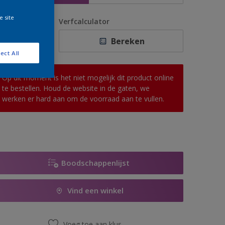
e site
antal
Verfcalculator
Bereken
ect All
Op dit moment is het niet mogelijk dit product online
te bestellen. Houd de website in de gaten, we
werken er hard aan om de voorraad aan te vullen.
Boodschappenlijst
Vind een winkel
Voeg toe aan klus