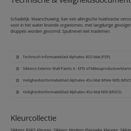
Schadelijk. Waarschuwing. Kan een allergische huidreactie veroor
voor in het water levende organismen, met langdurige gevolgen. 
druppels worden gevormd. Spuitnevel niet inademen.
Technisch Informatieblad Alphatex 4SO Mat (PDF)
Sikkens Exterior Wall Paints A - EPD of Milieuproductverklarin
Veiligheidsinformatieblad Alphatex 4So Mat White W05 (MSD
Veiligheidsinformatieblad Alphatex 4So Mat N00 (MSDS)
Kleurcollectie
Sikkens RIJKS Kleuren, Sikkens Modern Klassieke Kleuren, Sikke