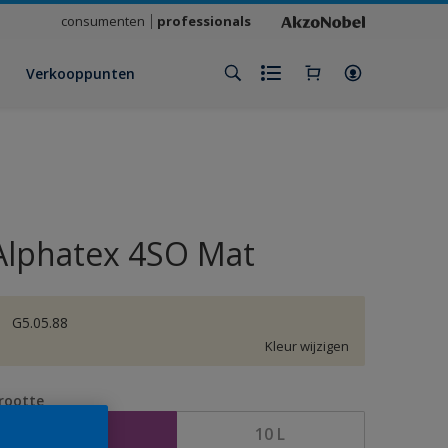
consumenten
professionals
Verkooppunten
Alphatex 4SO Mat
G5.05.88
Kleur wijzigen
rootte
2,5 L
10 L