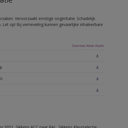
zaken. Veroorzaakt ernstige oogirritatie. Schadelijk
Let op! Bij verneveling kunnen gevaarlijke inhaleerbare
Download Adobe Reader
g
S)
ns 5051, Sikkens ACC naar RAL, Sikkens Kleurselectie