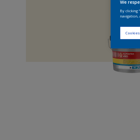
We respe
By clicking
navigation, 
Cookies