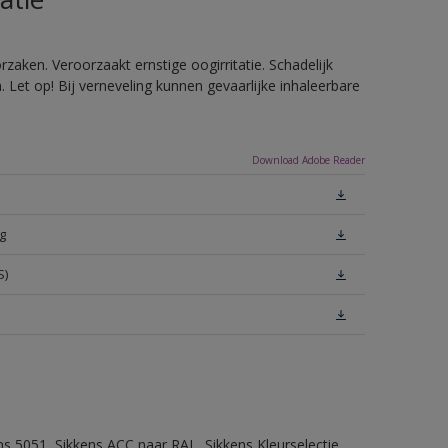
zaken. Veroorzaakt ernstige oogirritatie. Schadelijk
Let op! Bij verneveling kunnen gevaarlijke inhaleerbare
Download Adobe Reader
g
S)
ns 5051, Sikkens ACC naar RAL, Sikkens Kleurselectie