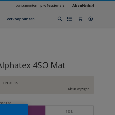
consumenten
professionals
Verkooppunten
Alphatex 4SO Mat
FN.01.86
Kleur wijzigen
rootte
2,5 L
10 L