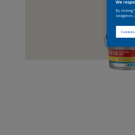
We respe
By clicking
navigation, 
Cookies