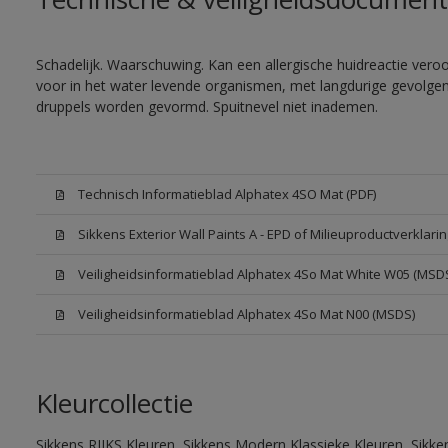
Schadelijk. Waarschuwing. Kan een allergische huidreactie veroor
voor in het water levende organismen, met langdurige gevolgen. 
druppels worden gevormd. Spuitnevel niet inademen.
Technisch Informatieblad Alphatex 4SO Mat (PDF)
Sikkens Exterior Wall Paints A - EPD of Milieuproductverklarin
Veiligheidsinformatieblad Alphatex 4So Mat White W05 (MSD
Veiligheidsinformatieblad Alphatex 4So Mat N00 (MSDS)
Kleurcollectie
Sikkens RIJKS Kleuren, Sikkens Modern Klassieke Kleuren, Sikke