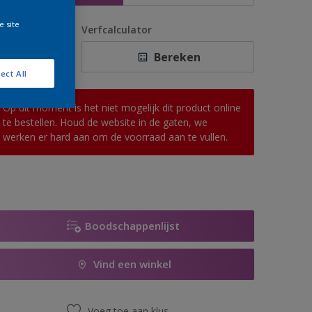
e site
antal
Verfcalculator
Bereken
ect All
Op dit moment is het niet mogelijk dit product online
te bestellen. Houd de website in de gaten, we
werken er hard aan om de voorraad aan te vullen.
Boodschappenlijst
Vind een winkel
Voeg toe aan klus