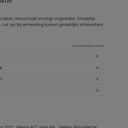
zaken. Veroorzaakt ernstige oogirritatie. Schadelijk
Let op! Bij verneveling kunnen gevaarlijke inhaleerbare
Download Adobe Reader
g
S)
ns 5051, Sikkens ACC naar RAL, Sikkens Kleurselectie