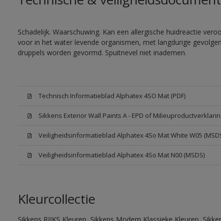
Schadelijk. Waarschuwing. Kan een allergische huidreactie veroor
voor in het water levende organismen, met langdurige gevolgen. 
druppels worden gevormd. Spuitnevel niet inademen.
Technisch Informatieblad Alphatex 4SO Mat (PDF)
Sikkens Exterior Wall Paints A - EPD of Milieuproductverklarin
Veiligheidsinformatieblad Alphatex 4So Mat White W05 (MSD
Veiligheidsinformatieblad Alphatex 4So Mat N00 (MSDS)
Kleurcollectie
Sikkens RIJKS Kleuren, Sikkens Modern Klassieke Kleuren, Sikke