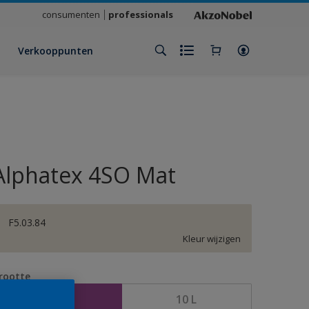
consumenten
professionals
Verkooppunten
Alphatex 4SO Mat
F5.03.84
Kleur wijzigen
rootte
2,5 L
10 L