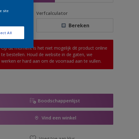
e site
antal
Verfcalculator
Bereken
ect All
Op dit moment is het niet mogelijk dit product online
te bestellen. Houd de website in de gaten, we
werken er hard aan om de voorraad aan te vullen.
Boodschappenlijst
Vind een winkel
Voeg toe aan klus