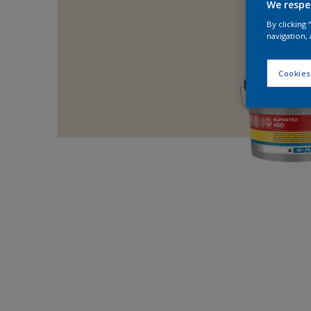
We respe
By clicking
navigation, 
Cookies