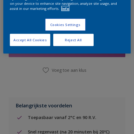
on your device to enhance site navigation, analyze site usage, and
assist in our marketing efforts.
Info
Cookies Settings
Boodschappenlijst
Accept All Cookies
Reject All
Vind een winkel
Voeg toe aan klus
Belangrijkste voordelen
Toepasbaar vanaf 2°C en 90 R.V.
Snel regenvast (na 20 minuten bij 20ºC)