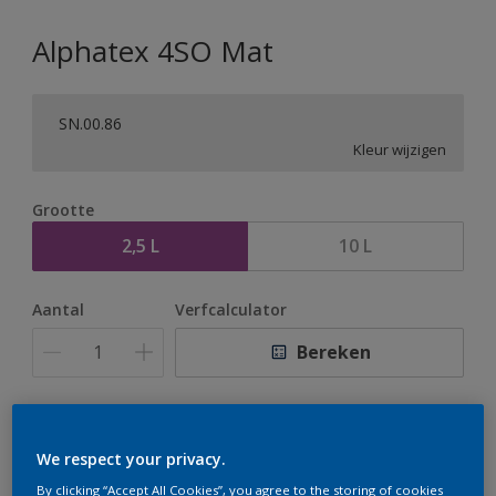
Alphatex 4SO Mat
SN.00.86
Kleur wijzigen
Grootte
2,5 L
10 L
Aantal
Verfcalculator
Bereken
Op dit moment is het niet mogelijk dit product online
te bestellen. Houd de website in de gaten, we werken
We respect your privacy.
er hard aan om de voorraad aan te vullen.
By clicking “Accept All Cookies”, you agree to the storing of cookies