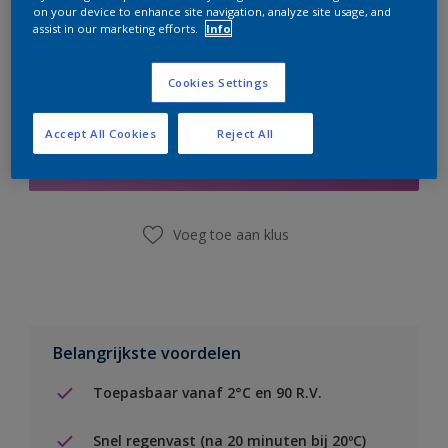
on your device to enhance site navigation, analyze site usage, and
assist in our marketing efforts.
Info
Cookies Settings
Boodschappenlijst
Accept All Cookies
Reject All
Vind een winkel
Voeg toe aan klus
Belangrijkste voordelen
Toepasbaar vanaf 2°C en 90 R.V.
Snel regenvast (na 20 minuten bij 20ºC)