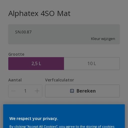
Alphatex 4SO Mat
SN.00.87
Kleur wijzigen
Grootte
2,5 L
10 L
Aantal
Verfcalculator
Bereken
Op dit moment is het niet mogelijk dit product online
te bestellen. Houd de website in de gaten, we werken
We respect your privacy.
er hard aan om de voorraad aan te vullen.
By clicking “Accept All Cookies”, you agree to the storing of cookies