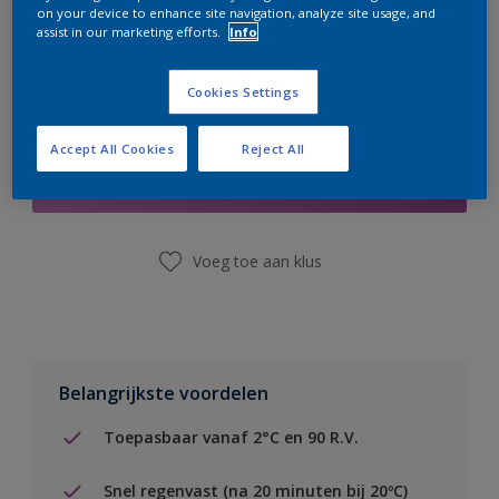
on your device to enhance site navigation, analyze site usage, and
assist in our marketing efforts.
Info
Cookies Settings
Boodschappenlijst
Accept All Cookies
Reject All
Vind een winkel
Voeg toe aan klus
Belangrijkste voordelen
Toepasbaar vanaf 2°C en 90 R.V.
Snel regenvast (na 20 minuten bij 20ºC)