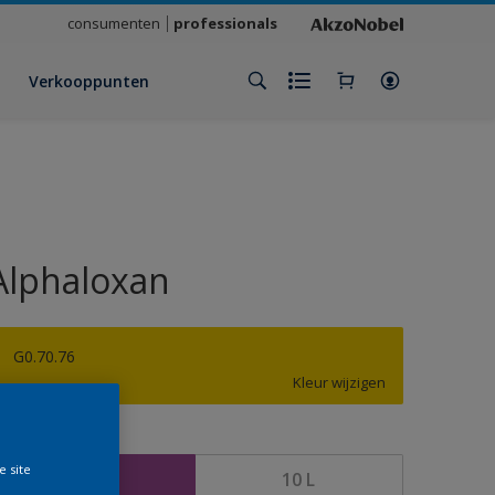
consumenten
professionals
Verkooppunten
Alphaloxan
G0.70.76
Kleur wijzigen
rootte
e site
2,5 L
10 L