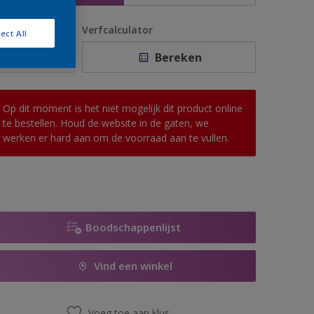
antal
Verfcalculator
ect All
Bereken
Op dit moment is het niet mogelijk dit product online
te bestellen. Houd de website in de gaten, we
werken er hard aan om de voorraad aan te vullen.
Boodschappenlijst
Vind een winkel
Voeg toe aan klus