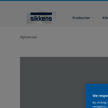
Producten
Kl
Alphaloxan
We respe
By clicking
navigation, 