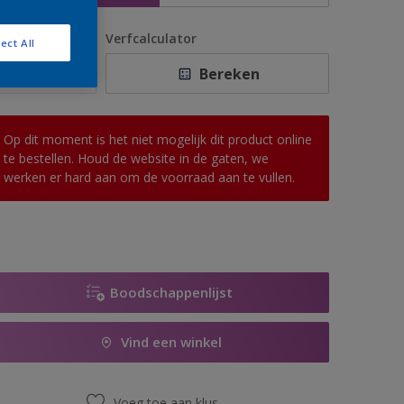
antal
Verfcalculator
ect All
Bereken
Op dit moment is het niet mogelijk dit product online
te bestellen. Houd de website in de gaten, we
werken er hard aan om de voorraad aan te vullen.
Boodschappenlijst
Vind een winkel
Voeg toe aan klus