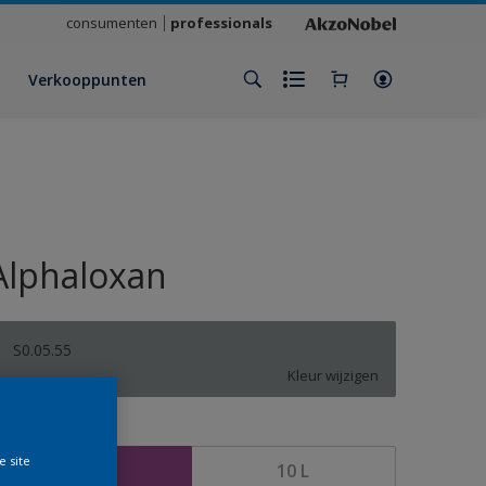
consumenten
professionals
Verkooppunten
Alphaloxan
S0.05.55
Kleur wijzigen
rootte
e site
2,5 L
10 L