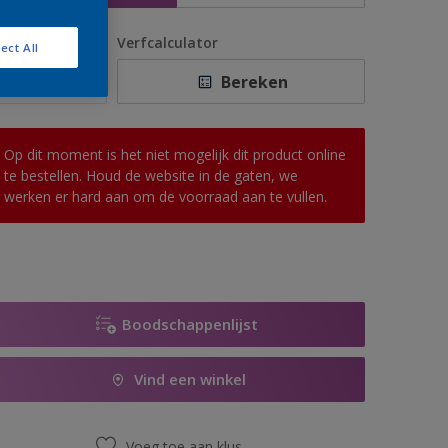
antal
Verfcalculator
ect All
Bereken
Op dit moment is het niet mogelijk dit product online
te bestellen. Houd de website in de gaten, we
werken er hard aan om de voorraad aan te vullen.
Boodschappenlijst
Vind een winkel
Voeg toe aan klus