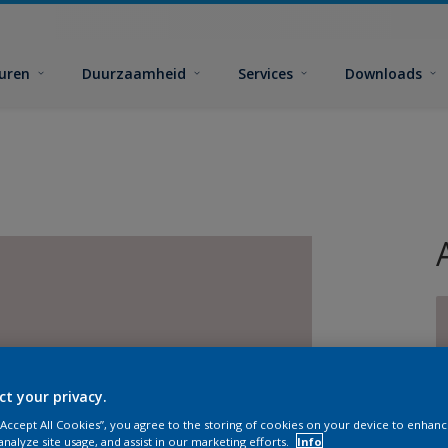
euren
Duurzaamheid
Services
Downloads
ct your privacy.
G
 “Accept All Cookies”, you agree to the storing of cookies on your device to enhanc
analyze site usage, and assist in our marketing efforts.
Info