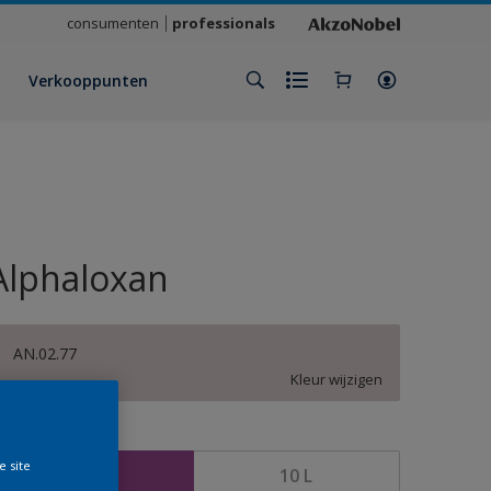
consumenten
professionals
Verkooppunten
Alphaloxan
AN.02.77
Kleur wijzigen
rootte
e site
2,5 L
10 L