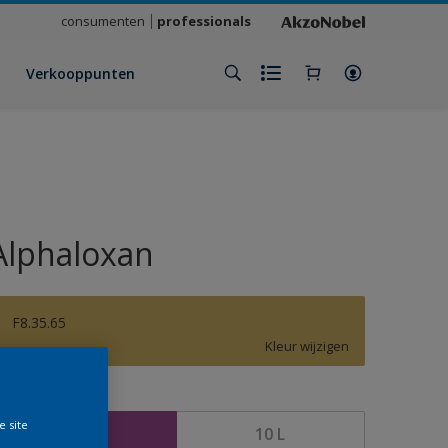
consumenten
professionals
Verkooppunten
Alphaloxan
F8.35.65
Kleur wijzigen
rootte
e site
2,5 L
10 L