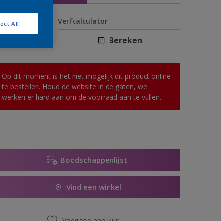
antal
Verfcalculator
ect All
Bereken
Op dit moment is het niet mogelijk dit product online
te bestellen. Houd de website in de gaten, we
werken er hard aan om de voorraad aan te vullen.
Boodschappenlijst
Vind een winkel
Voeg toe aan klus