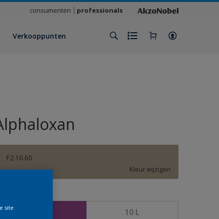
consumenten
professionals
Verkooppunten
Alphaloxan
F2.10.60
Kleur wijzigen
rootte
e site
2,5 L
10 L