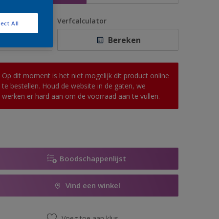
antal
Verfcalculator
ect All
Bereken
Op dit moment is het niet mogelijk dit product online
te bestellen. Houd de website in de gaten, we
werken er hard aan om de voorraad aan te vullen.
Boodschappenlijst
Vind een winkel
Voeg toe aan klus