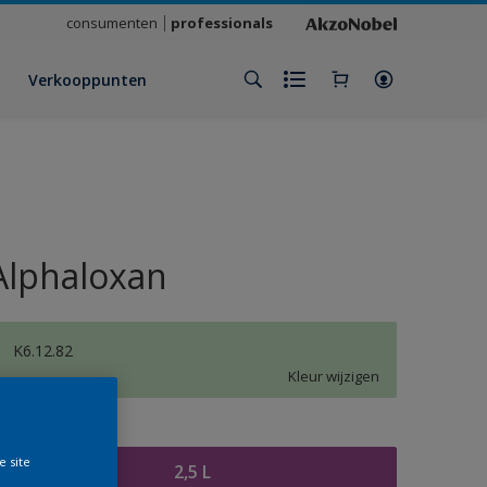
consumenten
professionals
Verkooppunten
Alphaloxan
K6.12.82
Kleur wijzigen
rootte
e site
2,5 L