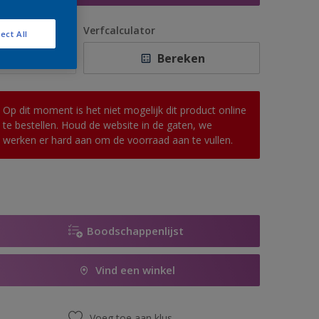
antal
Verfcalculator
ect All
Bereken
Op dit moment is het niet mogelijk dit product online
te bestellen. Houd de website in de gaten, we
werken er hard aan om de voorraad aan te vullen.
Boodschappenlijst
Vind een winkel
Voeg toe aan klus