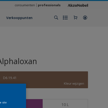
consumenten
professionals
Verkooppunten
Alphaloxan
D6.19.41
Kleur wijzigen
rootte
e site
2,5 L
10 L