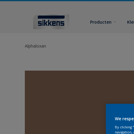
Producten
Kl
Alphaloxan
We respe
By clicking
navigation, 