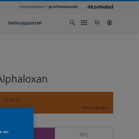
consumenten
professionals
Verkooppunten
Alphaloxan
E0.60.50
Kleur wijzigen
rootte
e site
2,5 L
10 L