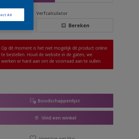
antal
Verfcalculator
ect All
Bereken
Op dit moment is het niet mogelijk dit product online
te bestellen. Houd de website in de gaten, we
werken er hard aan om de voorraad aan te vullen.
Boodschappenlijst
Vind een winkel
Voeg toe aan klus