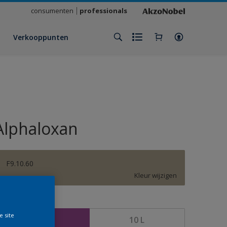
consumenten
professionals
Verkooppunten
Alphaloxan
F9.10.60
Kleur wijzigen
rootte
e site
2,5 L
10 L