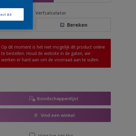
antal
Verfcalculator
ect All
Bereken
Op dit moment is het niet mogelijk dit product online
te bestellen. Houd de website in de gaten, we
werken er hard aan om de voorraad aan te vullen.
Boodschappenlijst
Vind een winkel
Voeg toe aan klus