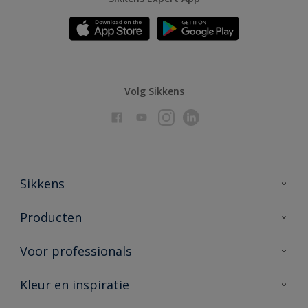
Volg Sikkens
Sikkens
Over Sikkens
Producten
AkzoNobel
Producten voor binnen
Voor professionals
Duurzaamheid
Producten voor buiten
Veelgestelde vragen
Advies & service
Kleur en inspiratie
Vind je verkooppunt
Contact
Sikkens academy