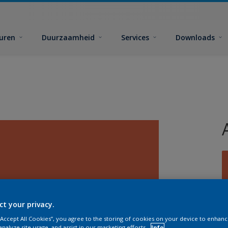
euren
Duurzaamheid
Services
Downloads
G
ct your privacy.
 “Accept All Cookies”, you agree to the storing of cookies on your device to enhanc
analyze site usage, and assist in our marketing efforts.
Info