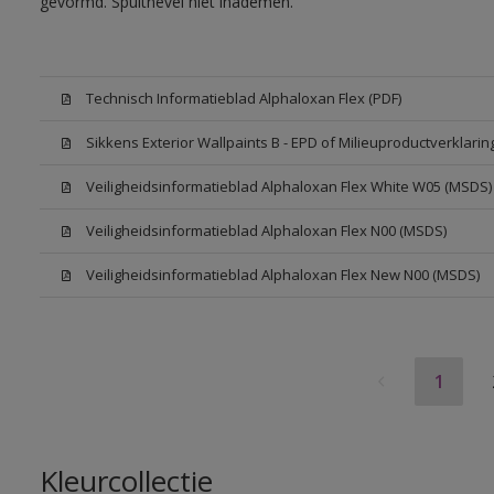
gevormd. Spuitnevel niet inademen.
Technisch Informatieblad Alphaloxan Flex (PDF)
Sikkens Exterior Wallpaints B - EPD of Milieuproductverklarin
Veiligheidsinformatieblad Alphaloxan Flex White W05 (MSDS)
Veiligheidsinformatieblad Alphaloxan Flex N00 (MSDS)
Veiligheidsinformatieblad Alphaloxan Flex New N00 (MSDS)
1
Kleurcollectie