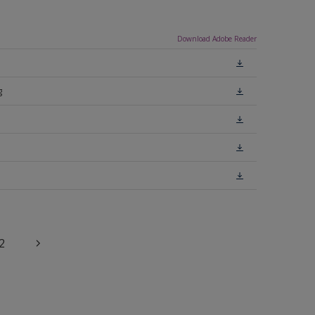
Download Adobe Reader
g
2