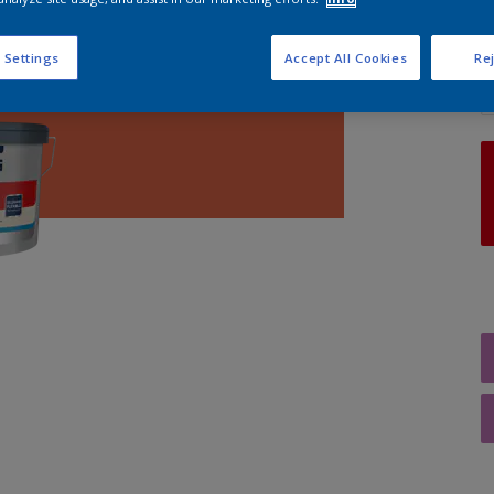
A
 Settings
Accept All Cookies
Rej