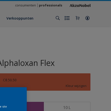
consumenten
professionals
Verkooppunten
Alphaloxan Flex
C8.50.50
Kleur wijzigen
rootte
e site
2,5 L
10 L