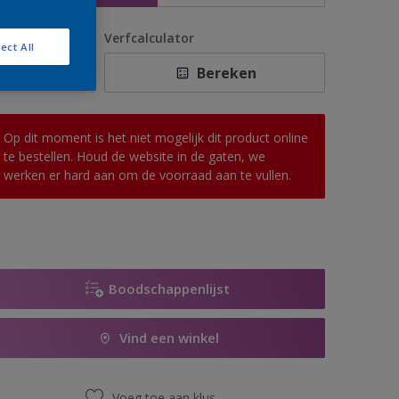
antal
Verfcalculator
ect All
Bereken
Op dit moment is het niet mogelijk dit product online
te bestellen. Houd de website in de gaten, we
werken er hard aan om de voorraad aan te vullen.
Boodschappenlijst
Vind een winkel
Voeg toe aan klus