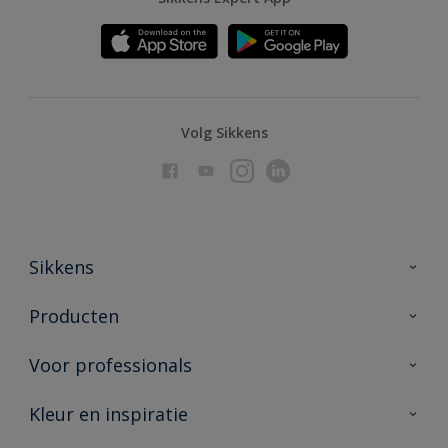
Volg Sikkens
Sikkens
Over Sikkens
Producten
AkzoNobel
Producten voor binnen
Voor professionals
Duurzaamheid
Producten voor buiten
Veelgestelde vragen
Advies & service
Kleur en inspiratie
Vind je verkooppunt
Contact
Sikkens academy