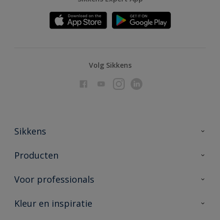
Volg Sikkens
Sikkens
Over Sikkens
Producten
AkzoNobel
Producten voor binnen
Voor professionals
Duurzaamheid
Producten voor buiten
Veelgestelde vragen
Advies & service
Kleur en inspiratie
Vind je verkooppunt
Contact
Sikkens academy