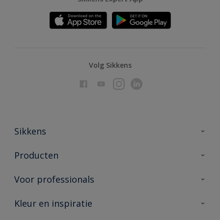
Volg Sikkens
Sikkens
Over Sikkens
Producten
AkzoNobel
Producten voor binnen
Voor professionals
Duurzaamheid
Producten voor buiten
Veelgestelde vragen
Advies & service
Kleur en inspiratie
Vind je verkooppunt
Contact
Sikkens academy