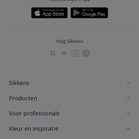
Volg Sikkens
Sikkens
Over Sikkens
Producten
AkzoNobel
Producten voor binnen
Voor professionals
Duurzaamheid
Producten voor buiten
Veelgestelde vragen
Advies & service
Kleur en inspiratie
Vind je verkooppunt
Contact
Sikkens academy