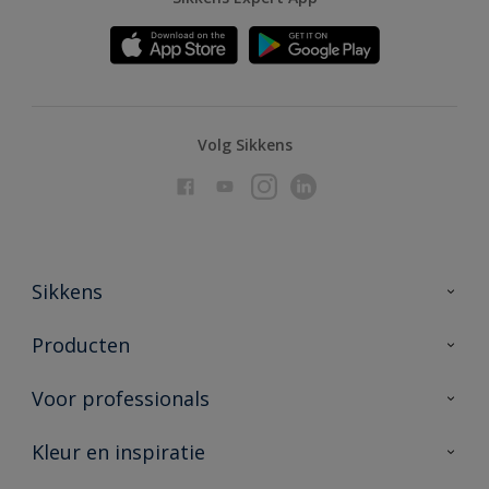
Volg Sikkens
Sikkens
Over Sikkens
Producten
AkzoNobel
Producten voor binnen
Voor professionals
Duurzaamheid
Producten voor buiten
Veelgestelde vragen
Advies & service
Kleur en inspiratie
Vind je verkooppunt
Contact
Sikkens academy