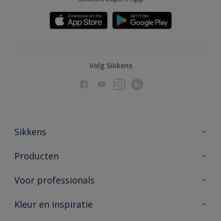
Volg Sikkens
Sikkens
Over Sikkens
Producten
AkzoNobel
Producten voor binnen
Voor professionals
Duurzaamheid
Producten voor buiten
Veelgestelde vragen
Advies & service
Kleur en inspiratie
Vind je verkooppunt
Contact
Sikkens academy