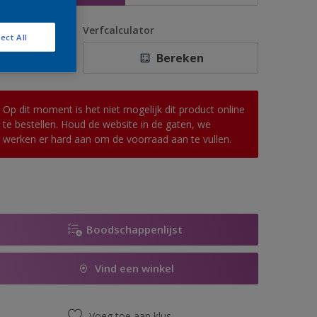
antal
Verfcalculator
ect All
Bereken
Op dit moment is het niet mogelijk dit product online
te bestellen. Houd de website in de gaten, we
werken er hard aan om de voorraad aan te vullen.
Boodschappenlijst
Vind een winkel
Voeg toe aan klus