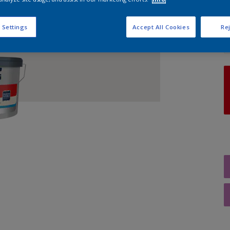
A
 Settings
Accept All Cookies
Rej