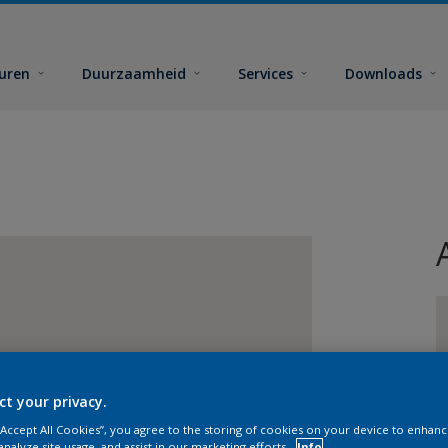
euren
Duurzaamheid
Services
Downloads
G
ct your privacy.
 “Accept All Cookies”, you agree to the storing of cookies on your device to enhanc
analyze site usage, and assist in our marketing efforts.
Info