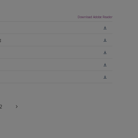
Download Adobe Reader
g
2