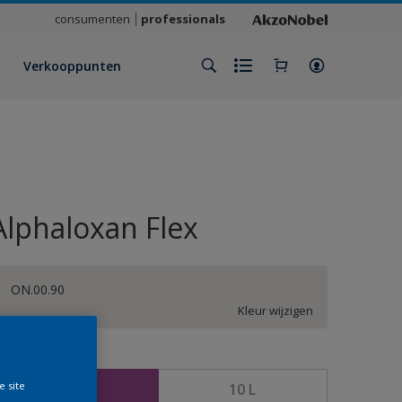
consumenten
professionals
Verkooppunten
Alphaloxan Flex
ON.00.90
Kleur wijzigen
rootte
e site
2,5 L
10 L