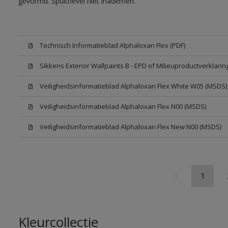
gevormd. Spuitnevel niet inademen.
Technisch Informatieblad Alphaloxan Flex (PDF)
Sikkens Exterior Wallpaints B - EPD of Milieuproductverklarin
Veiligheidsinformatieblad Alphaloxan Flex White W05 (MSDS)
Veiligheidsinformatieblad Alphaloxan Flex N00 (MSDS)
Veiligheidsinformatieblad Alphaloxan Flex New N00 (MSDS)
1
Kleurcollectie