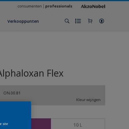
consumenten
professionals
Verkooppunten
Alphaloxan Flex
ON.00.81
Kleur wijzigen
rootte
e site
2,5 L
10 L