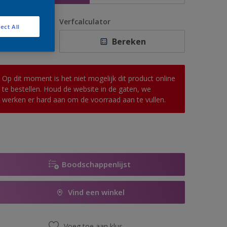
antal
Verfcalculator
ect All
Bereken
Op dit moment is het niet mogelijk dit product online
te bestellen. Houd de website in de gaten, we
werken er hard aan om de voorraad aan te vullen.
Boodschappenlijst
Vind een winkel
Voeg toe aan klus