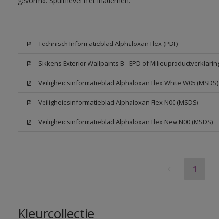
gevormd. Spuitnevel niet inademen.
Technisch Informatieblad Alphaloxan Flex (PDF)
Sikkens Exterior Wallpaints B - EPD of Milieuproductverklarin
Veiligheidsinformatieblad Alphaloxan Flex White W05 (MSDS)
Veiligheidsinformatieblad Alphaloxan Flex N00 (MSDS)
Veiligheidsinformatieblad Alphaloxan Flex New N00 (MSDS)
1
Kleurcollectie