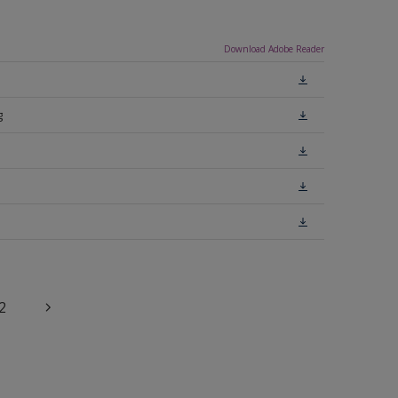
Download Adobe Reader
g
2