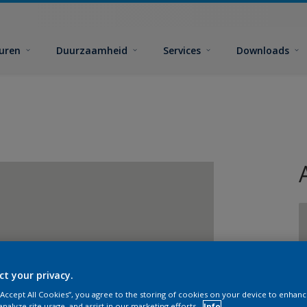
euren
Duurzaamheid
Services
Downloads
G
ct your privacy.
 “Accept All Cookies”, you agree to the storing of cookies on your device to enhanc
analyze site usage, and assist in our marketing efforts.
Info