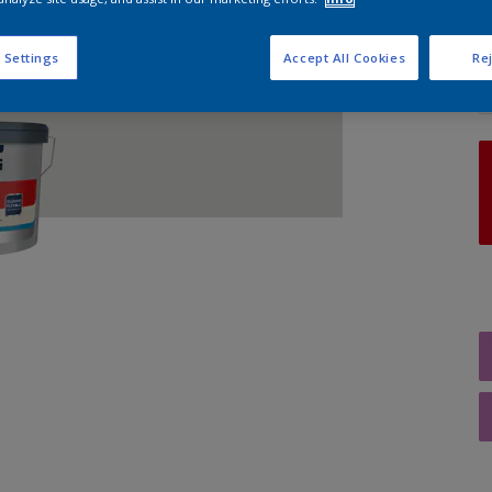
A
 Settings
Accept All Cookies
Rej