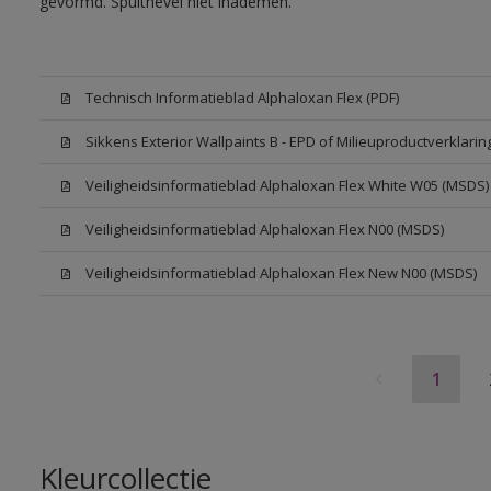
gevormd. Spuitnevel niet inademen.
Technisch Informatieblad Alphaloxan Flex (PDF)
Sikkens Exterior Wallpaints B - EPD of Milieuproductverklarin
Veiligheidsinformatieblad Alphaloxan Flex White W05 (MSDS)
Veiligheidsinformatieblad Alphaloxan Flex N00 (MSDS)
Veiligheidsinformatieblad Alphaloxan Flex New N00 (MSDS)
1
Kleurcollectie