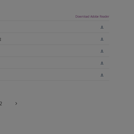
Download Adobe Reader
g
2