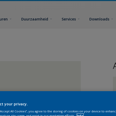
euren
Duurzaamheid
Services
Downloads
G
ct your privacy.
 “Accept All Cookies”, you agree to the storing of cookies on your device to enhanc
analyze site usage, and assist in our marketing efforts.
Info