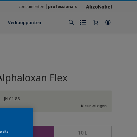
consumenten
professionals
Verkooppunten
Alphaloxan Flex
JN.01.88
Kleur wijzigen
rootte
e site
2,5 L
10 L