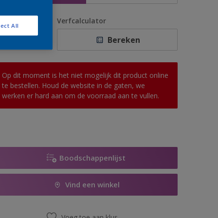
antal
Verfcalculator
ect All
Bereken
Op dit moment is het niet mogelijk dit product online
te bestellen. Houd de website in de gaten, we
werken er hard aan om de voorraad aan te vullen.
Boodschappenlijst
Vind een winkel
Voeg toe aan klus