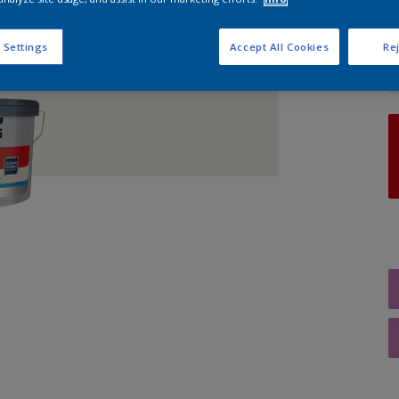
A
 Settings
Accept All Cookies
Rej