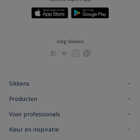
Volg Sikkens
Sikkens
Over Sikkens
Producten
AkzoNobel
Producten voor binnen
Voor professionals
Duurzaamheid
Producten voor buiten
Veelgestelde vragen
Advies & service
Kleur en inspiratie
Vind je verkooppunt
Contact
Sikkens academy