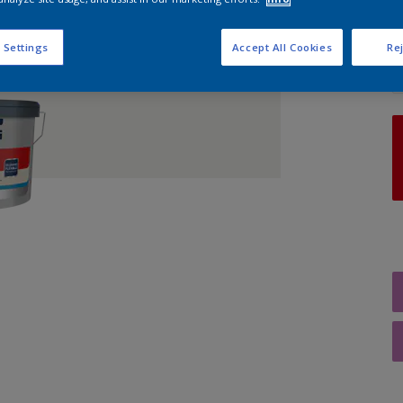
A
 Settings
Accept All Cookies
Rej