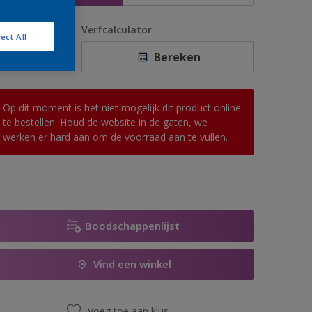
antal
Verfcalculator
ect All
Bereken
Op dit moment is het niet mogelijk dit product online
te bestellen. Houd de website in de gaten, we
werken er hard aan om de voorraad aan te vullen.
Boodschappenlijst
Vind een winkel
Voeg toe aan klus