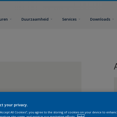
euren
Duurzaamheid
Services
Downloads
G
ct your privacy.
 “Accept All Cookies”, you agree to the storing of cookies on your device to enhanc
analyze site usage, and assist in our marketing efforts.
Info