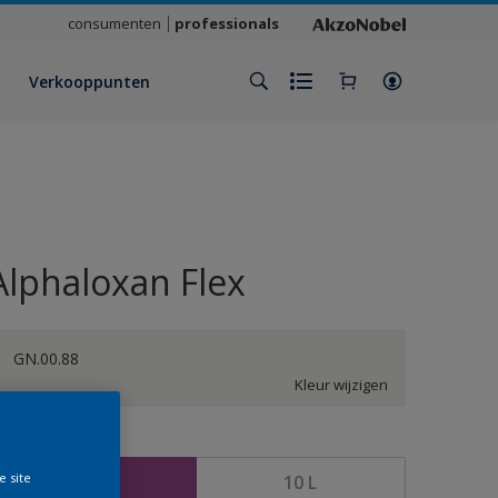
consumenten
professionals
Verkooppunten
Alphaloxan Flex
GN.00.88
Kleur wijzigen
rootte
e site
2,5 L
10 L