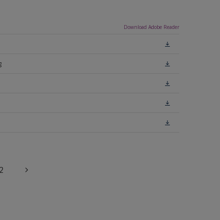
Download Adobe Reader
g
2