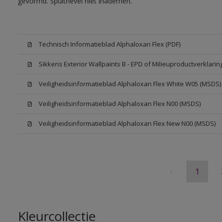
gevormd. Spuitnevel niet inademen.
Technisch Informatieblad Alphaloxan Flex (PDF)
Sikkens Exterior Wallpaints B - EPD of Milieuproductverklarin
Veiligheidsinformatieblad Alphaloxan Flex White W05 (MSDS)
Veiligheidsinformatieblad Alphaloxan Flex N00 (MSDS)
Veiligheidsinformatieblad Alphaloxan Flex New N00 (MSDS)
1
Kleurcollectie