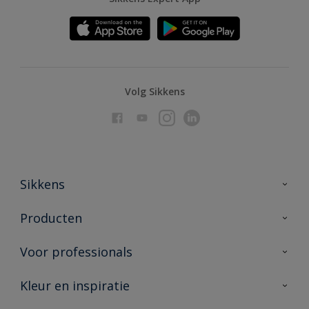
Volg Sikkens
Sikkens
Over Sikkens
Producten
AkzoNobel
Producten voor binnen
Voor professionals
Duurzaamheid
Producten voor buiten
Veelgestelde vragen
Advies & service
Kleur en inspiratie
Vind je verkooppunt
Contact
Sikkens academy