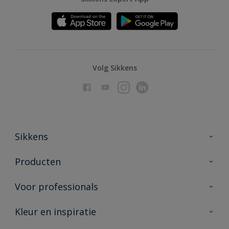
Volg Sikkens
Sikkens
Over Sikkens
Producten
AkzoNobel
Producten voor binnen
Voor professionals
Duurzaamheid
Producten voor buiten
Veelgestelde vragen
Advies & service
Kleur en inspiratie
Vind je verkooppunt
Contact
Sikkens academy